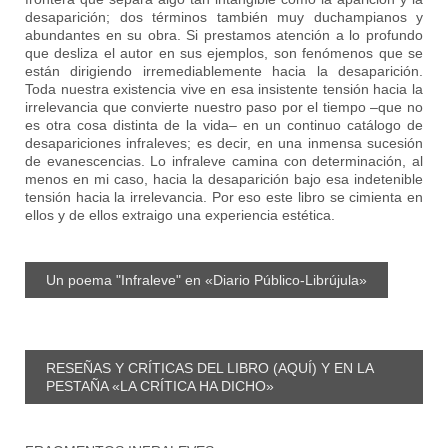
desaparición; dos términos también muy duchampianos y
abundantes en su obra. Si prestamos atención a lo profundo
que desliza el autor en sus ejemplos, son fenómenos que se
están dirigiendo irremediablemente hacia la desaparición.
Toda nuestra existencia vive en esa insistente tensión hacia la
irrelevancia que convierte nuestro paso por el tiempo –que no
es otra cosa distinta de la vida– en un continuo catálogo de
desapariciones infraleves; es decir, en una inmensa sucesión
de evanescencias. Lo infraleve camina con determinación, al
menos en mi caso, hacia la desaparición bajo esa indetenible
tensión hacia la irrelevancia. Por eso este libro se cimienta en
ellos y de ellos extraigo una experiencia estética.
Un poema "Infraleve" en «Diario Público-Librújula»
RESEÑAS Y CRÍTICAS DEL LIBRO (AQUÍ) Y EN LA
PESTAÑA «LA CRÍTICA HA DICHO»