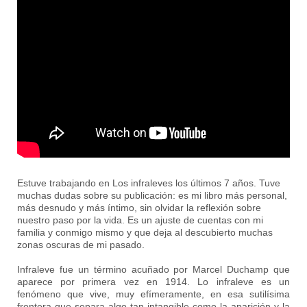
Estuve trabajando en Los infraleves los últimos 7 años. Tuve
muchas dudas sobre su publicación: es mi libro más personal,
más desnudo y más íntimo, sin olvidar la reflexión sobre
nuestro paso por la vida. Es un ajuste de cuentas con mi
familia y conmigo mismo y que deja al descubierto muchas
zonas oscuras de mi pasado.
Infraleve fue un término acuñado por Marcel Duchamp que
aparece por primera vez en 1914. Lo infraleve es un
fenómeno que vive, muy efímeramente, en esa sutilísima
frontera que separa algo tan intangible como la aparición y la